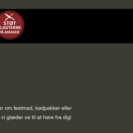
er om festmad, kødpakker eller
vi glæder os til at høre fra dig!