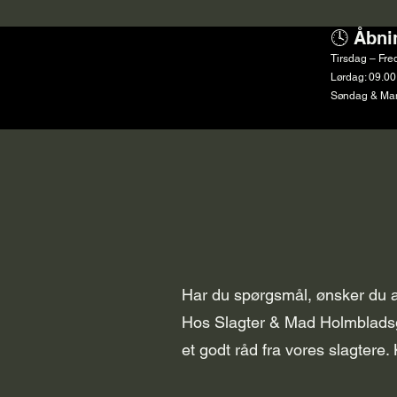
🕓 Åbni
Tirsdag – Fre
Lørdag: 09.00
Søndag & Man
Har du spørgsmål, ønsker du at
Hos Slagter & Mad Holmbladsgad
et godt råd fra vores slagtere. 