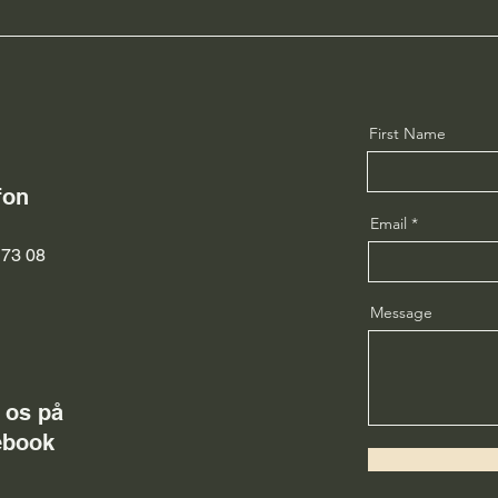
First Name
fon
Email
 73 08
Message
 os på
ebook