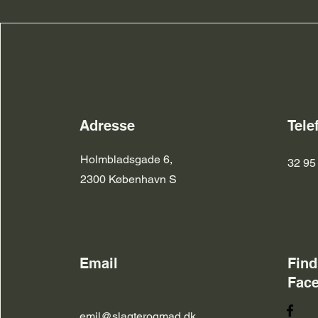
Adresse
Tele
Holmbladsgade 6,
32 95
2300 København S
Email
Find
Fac
emil@slagterogmad.dk